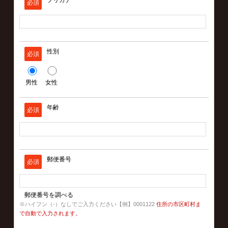
フリガナ
必須
性別
必須
男性
女性
年齢
必須
郵便番号
必須
郵便番号を調べる
※ハイフン（-）なしでご入力ください【例】0001122
住所の市区町村ま
で自動で入力されます。