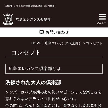
五感に響くイベント企画で広島を活性化｜広島エレガンス倶楽部
ホーム
メニュー
お問い合わせ
コンセプト
HOME（広島エレガンス倶楽部）
>
コンセプト
ギャラリー
コンセプト
広島エレガンス倶楽部について
ニュース
広島エレガンス倶楽部とは
お問い合わせ
洗練された大人の倶楽部
イベントお申し込み
メンバーはバブル期のあの勢いやゴージャスな楽しさを
忘れられないアラフィフ世代が中心です。
プライバシーポリシー
今の時代、なんとなく混沌とし、夢をなくした若者も多